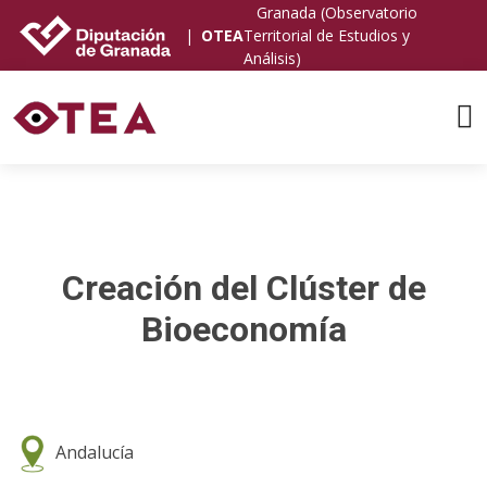
Granada (Observatorio
|
OTEA
Territorial de Estudios y
Análisis)
Creación del Clúster de
Bioeconomía
Andalucía